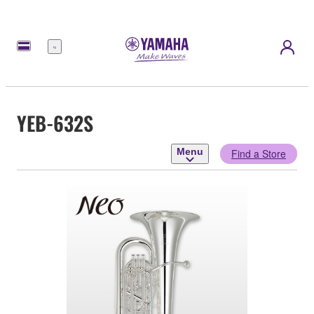
Menu
YEB-632S
Menu
Find a Store