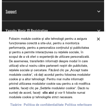
Support
Yamaha Music ID Registration
Folosim module cookie şi alte tehnologii pentru a asigura
funcţionarea corectă a site-ului, pentru a monitoriza
performanţa, pentru a personaliza conţinutul şi publicitatea
About Yamaha
şi pentru a permite interacţiunea cu reţelele sociale, în
scopul de a vă oferi o experienţă de utilizare personalizată.
De asemenea, transferăm informaţii despre modul în care
utilizaţi site-ul nostru către partenerii noştri din publicitate,
România - English
reţelele sociale şi cercetare. Făcând clic pe „Accept toate
modulele cookie”, vă daţi acordul pentru folosirea modulelor
Business
cookie şi a altor tehnologii. Pentru mai multe informaţii
privind utilizarea modulelor cookie sau pentru a vă modifica
setările, faceţi clic pe „Setările modulelor cookie”. Dacă nu
sunteţi de acord, faceţi
clic aici
şi vor fi folosite numai
modulele cookie şi tehnologiile strict necesare.
Tipărire
Politica de confidențialitate
Politica referitoare