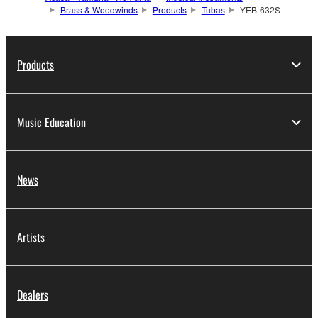
Brass & Woodwinds
Products
Tubas
YEB-632S
Products
Music Education
News
Artists
Dealers