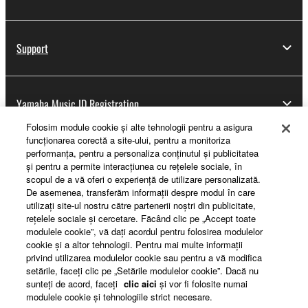
Support
Yamaha Music ID Registration
Folosim module cookie şi alte tehnologii pentru a asigura
funcţionarea corectă a site-ului, pentru a monitoriza
performanţa, pentru a personaliza conţinutul şi publicitatea
About Yamaha
şi pentru a permite interacţiunea cu reţelele sociale, în
scopul de a vă oferi o experienţă de utilizare personalizată.
De asemenea, transferăm informaţii despre modul în care
utilizaţi site-ul nostru către partenerii noştri din publicitate,
România - English
reţelele sociale şi cercetare. Făcând clic pe „Accept toate
modulele cookie”, vă daţi acordul pentru folosirea modulelor
Business
cookie şi a altor tehnologii. Pentru mai multe informaţii
privind utilizarea modulelor cookie sau pentru a vă modifica
setările, faceţi clic pe „Setările modulelor cookie”. Dacă nu
sunteţi de acord, faceţi
clic aici
şi vor fi folosite numai
modulele cookie şi tehnologiile strict necesare.