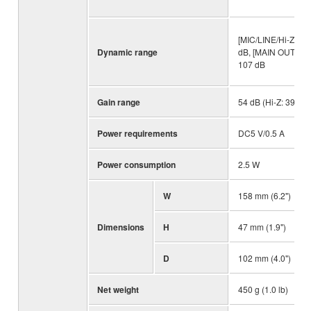
[MIC/LINE/Hi-Z] 10
Dynamic range
dB, [MAIN OUTPUT
107 dB
Gain range
54 dB (Hi-Z: 39.5 d
Power requirements
DC5 V/0.5 A
Power consumption
2.5 W
W
158 mm (6.2")
Dimensions
H
47 mm (1.9")
D
102 mm (4.0")
Net weight
450 g (1.0 lb)