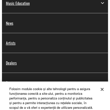
Music Education
News
Artists
Dealers
Support
Folosim module cookie şi alte tehnologii pentru a asigura
funcţionarea corectă a site-ului, pentru a monitoriza
performanţa, pentru a personaliza conţinutul şi publicitatea
Yamaha Music ID Registration
şi pentru a permite interacţiunea cu reţelele sociale, în
scopul de a vă oferi o experienţă de utilizare personalizată.