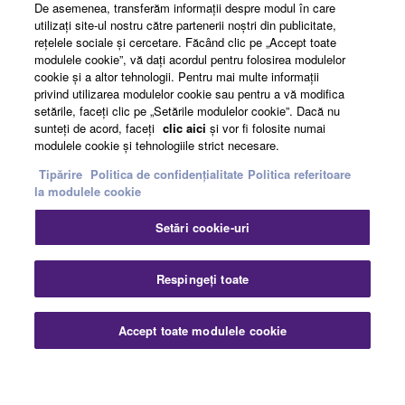
De asemenea, transferăm informaţii despre modul în care
utilizaţi site-ul nostru către partenerii noştri din publicitate,
reţelele sociale şi cercetare. Făcând clic pe „Accept toate
About Yamaha
modulele cookie”, vă daţi acordul pentru folosirea modulelor
cookie şi a altor tehnologii. Pentru mai multe informaţii
privind utilizarea modulelor cookie sau pentru a vă modifica
România - English
setările, faceţi clic pe „Setările modulelor cookie”. Dacă nu
sunteţi de acord, faceţi
clic aici
şi vor fi folosite numai
Business
modulele cookie şi tehnologiile strict necesare.
Tipărire
Politica de confidențialitate
Politica referitoare
la modulele cookie
Setări cookie-uri
Respingeți toate
Contact
Termeni și Condiții
Politica de confidențialitate
Accept toate modulele cookie
Politica referitoare la modulele cookie
Tipărire
© Yamaha Corporation.