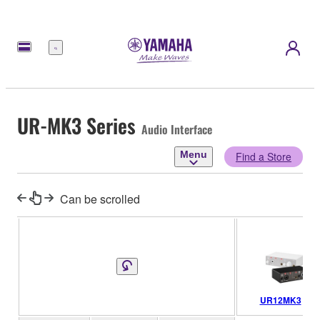
Menu
UR-MK3 Series
Audio Interface
Menu
Find a Store
Can be scrolled
UR12MK3