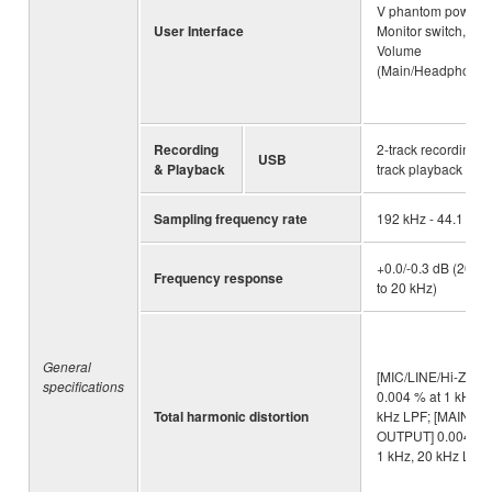
V phantom power,
User Interface
Monitor switch,
Volume
(Main/Headphones
Recording
2-track recording, 2
USB
& Playback
track playback
Sampling frequency rate
192 kHz - 44.1 kHz
+0.0/-0.3 dB (20 Hz
Frequency response
to 20 kHz)
General
[MIC/LINE/Hi-Z]
specifications
0.004 % at 1 kHz, 
Total harmonic distortion
kHz LPF; [MAIN
OUTPUT] 0.004 % 
1 kHz, 20 kHz LPF