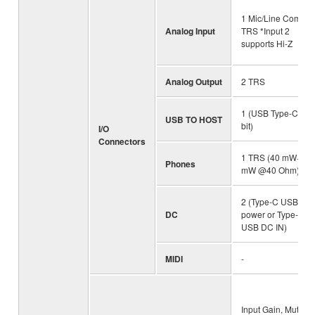
1 Mic/Line Combo,
Analog Input
TRS *Input 2
supports Hi-Z
Analog Output
2 TRS
1 (USB Type-C, 24-
USB TO HOST
bit)
I/O
Connectors
1 TRS (40 mW+40
Phones
mW @40 Ohm)
2 (Type-C USB bus
DC
power or Type-C
USB DC IN)
MIDI
-
Input Gain, Mute, +