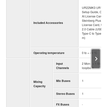
UR22MK3 UR12M
Setup Guide, Cuba
AI License Card,
Steinberg Plus
Included Accessories
License Card, USB
2.0 Cable (USB
Type-C to Type-A, 1
m)
Operating temperature
0 to + 40 ℃
Input
2 Mono + 1 Stereo
Channels
loopback
Mix Buses
1
Mixing
Capacity
Stereo Buses
1
FX Buses
-