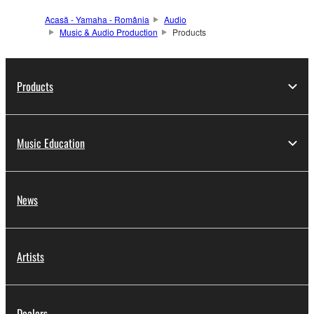
Acasă - Yamaha - România
Audio
Music & Audio Production
Products
Products
Music Education
News
Artists
Dealers