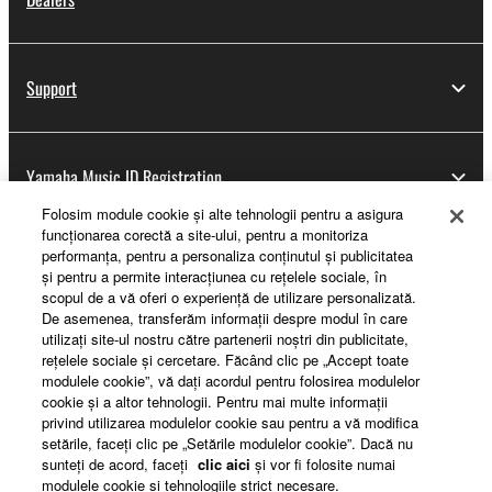
Support
Yamaha Music ID Registration
Folosim module cookie şi alte tehnologii pentru a asigura
funcţionarea corectă a site-ului, pentru a monitoriza
performanţa, pentru a personaliza conţinutul şi publicitatea
About Yamaha
şi pentru a permite interacţiunea cu reţelele sociale, în
scopul de a vă oferi o experienţă de utilizare personalizată.
De asemenea, transferăm informaţii despre modul în care
utilizaţi site-ul nostru către partenerii noştri din publicitate,
România - English
reţelele sociale şi cercetare. Făcând clic pe „Accept toate
modulele cookie”, vă daţi acordul pentru folosirea modulelor
Business
cookie şi a altor tehnologii. Pentru mai multe informaţii
privind utilizarea modulelor cookie sau pentru a vă modifica
setările, faceţi clic pe „Setările modulelor cookie”. Dacă nu
sunteţi de acord, faceţi
clic aici
şi vor fi folosite numai
modulele cookie şi tehnologiile strict necesare.