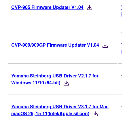
CVP-905 Firmware Updater V1.04
Ver
His
V1.
CVP-909/909GP Firmware Updater V1.04
Ver
His
Yamaha Steinberg USB Driver V2.1.7 for
V2.
Windows 11/10 (64-bit)
Yamaha Steinberg USB Driver V3.1.7 for Mac
V3.
macOS 26, 15-11(Intel/Apple silicon)