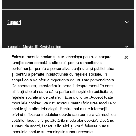
Support
Yamaha Music ID Registration
Folosim module cookie şi alte tehnologii pentru a asigura
funcţionarea corectă a site-ului, pentru a monitoriza
performanţa, pentru a personaliza conţinutul şi publicitatea
About Yamaha
şi pentru a permite interacţiunea cu reţelele sociale, în
scopul de a vă oferi o experienţă de utilizare personalizată.
De asemenea, transferăm informaţii despre modul în care
utilizaţi site-ul nostru către partenerii noştri din publicitate,
România - English
reţelele sociale şi cercetare. Făcând clic pe „Accept toate
modulele cookie”, vă daţi acordul pentru folosirea modulelor
Business
cookie şi a altor tehnologii. Pentru mai multe informaţii
privind utilizarea modulelor cookie sau pentru a vă modifica
setările, faceţi clic pe „Setările modulelor cookie”. Dacă nu
sunteţi de acord, faceţi
clic aici
şi vor fi folosite numai
modulele cookie şi tehnologiile strict necesare.