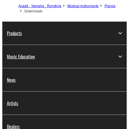
Acasă - Yamaha - România
Musical Instruments
Pianos
Downloads
Products
Music Education
News
Artists
Dealers