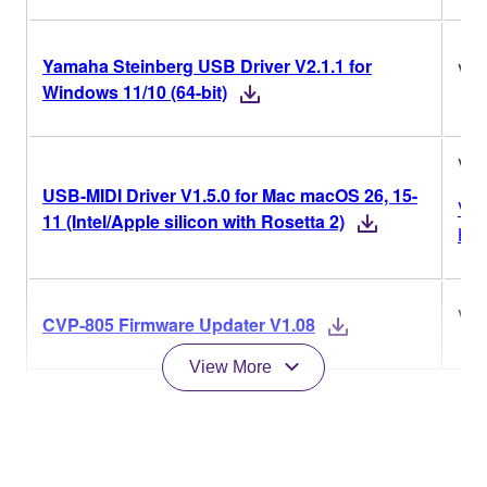
Yamaha Steinberg USB Driver V2.1.1 for
V2.
Windows 11/10 (64-bit)
V1.
USB-MIDI Driver V1.5.0 for Mac macOS 26, 15-
Ver
11 (Intel/Apple silicon with Rosetta 2)
His
V1.
CVP-805 Firmware Updater V1.08
View More