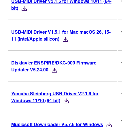
USB-MIDI Driver V3.1.5 for Windows 10/11 (64-
V3.
bit)
USB-MIDI Driver V1.5.1 for Mac macOS 26, 15-
V1.
11 (Intel/Apple silicon)
Disklavier ENSPIRE/DKC-900 Firmware
V5.
Updater V5.24.00
Yamaha Steinberg USB Driver V2.1.9 for
V2.
Windows 11/10 (64-bit)
V5.
Musicsoft Downloader V5.7.6 for Windows