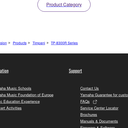
Product Category
sion
Products
Timpani
TP-8300R Series
ation
Support
ha Music Schools
Contact Us
ha Music Foundation of Europe
Yamaha Guarantee for cust
c Education Experience
FAQs
ert Activities
Service Center Locator
Brochures
Manuals & Documents
Firmware & Software