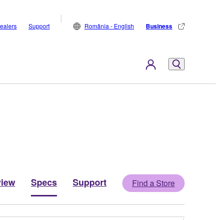
ealers
Support
România - English
Business
view
Specs
Support
Find a Store