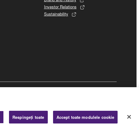
Investor Relations
Sustainability
Business
i
Respingeți toate
Accept toate modulele cookie