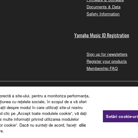
Documents & Data
Safety Information
Yamaha Music ID Registration
Sign up for newsletters
Register your products
Membership FAQ
orectă a site-ului, pentru a monitoriza performanţa,
ţiunea cu reţelele sociale, în scopul de a vă oferi
ii despre modul în care utilizaţi site-ul nostru
ând clic pe „Accept toate modulele cookie”, vă daţi
Setări cookie-ur
i multe informaţii privind utilizarea modulelor
lor cookie”. Dacă nu sunteţi de acord, faceţi
clic
re.