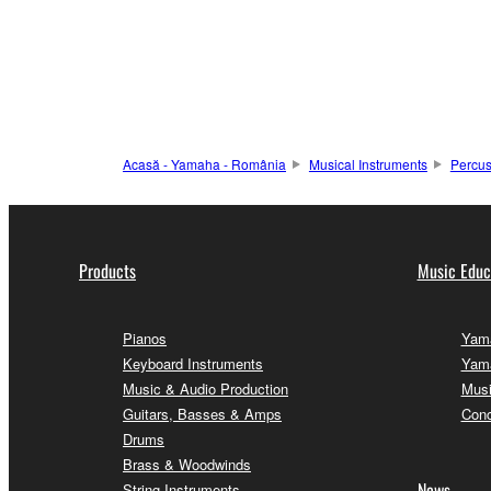
Acasă - Yamaha - România
Musical Instruments
Percus
Products
Music Educ
Pianos
Yama
Keyboard Instruments
Yama
Music & Audio Production
Musi
Guitars, Basses & Amps
Conc
Drums
Brass & Woodwinds
News
String Instruments