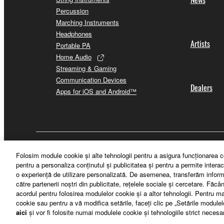
Percussion
Marching Instruments
Headphones
Artists
Portable PA
Home Audio
Streaming & Gaming
Communication Devices
Dealers
Apps for iOS and Android™
România - English
Folosim module cookie şi alte tehnologii pentru a asigura funcţionarea c
pentru a personaliza conţinutul şi publicitatea şi pentru a permite interac
o experienţă de utilizare personalizată. De asemenea, transferăm informaţ
către partenerii noştri din publicitate, reţelele sociale şi cercetare. Făc
acordul pentru folosirea modulelor cookie şi a altor tehnologii. Pentru ma
cookie sau pentru a vă modifica setările, faceţi clic pe „Setările module
aici
şi vor fi folosite numai modulele cookie şi tehnologiile strict necesa