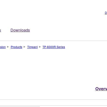
D
s
Downloads
sion
Products
Timpani
TP-8300R Series
Over