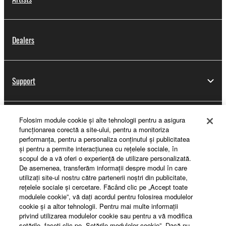
Dealers
Support
Folosim module cookie şi alte tehnologii pentru a asigura
Yamaha Music ID Registration
funcţionarea corectă a site-ului, pentru a monitoriza
performanţa, pentru a personaliza conţinutul şi publicitatea
şi pentru a permite interacţiunea cu reţelele sociale, în
scopul de a vă oferi o experienţă de utilizare personalizată.
About Yamaha
De asemenea, transferăm informaţii despre modul în care
utilizaţi site-ul nostru către partenerii noştri din publicitate,
reţelele sociale şi cercetare. Făcând clic pe „Accept toate
modulele cookie”, vă daţi acordul pentru folosirea modulelor
România - English
cookie şi a altor tehnologii. Pentru mai multe informaţii
privind utilizarea modulelor cookie sau pentru a vă modifica
Business
setările, faceţi clic pe „Setările modulelor cookie”. Dacă nu