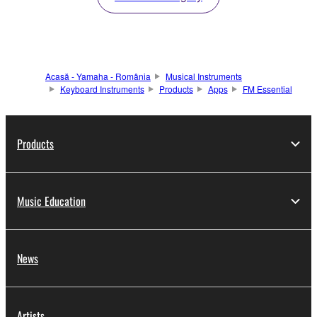
Acasă - Yamaha - România
Musical Instruments
Keyboard Instruments
Products
Apps
FM Essential
Products
Music Education
News
Artists