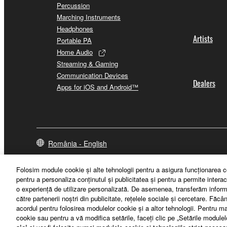
Percussion
Marching Instruments
Headphones
Artists
Portable PA
Home Audio
Streaming & Gaming
Communication Devices
Dealers
Apps for iOS and Android™
România - English
Folosim module cookie şi alte tehnologii pentru a asigura funcţionarea c
pentru a personaliza conţinutul şi publicitatea şi pentru a permite interac
o experienţă de utilizare personalizată. De asemenea, transferăm informaţ
către partenerii noştri din publicitate, reţelele sociale şi cercetare. Făc
acordul pentru folosirea modulelor cookie şi a altor tehnologii. Pentru ma
cookie sau pentru a vă modifica setările, faceţi clic pe „Setările module