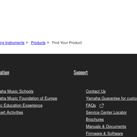
ng Instruments
Products
Find Your Product
ation
Support
ha Music Schools
Contact Us
ha Music Foundation of Europe
Yamaha Guarantee for cust
c Education Experience
FAQs
ert Activities
Service Center Locator
Brochures
Manuals & Documents
Firmware & Software