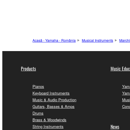
Acasă - Yamaha - România
Musical Instruments
Marchi
Products
Music Educ
Pianos
Yama
Keyboard Instruments
Yama
Music & Audio Production
Musi
Guitars, Basses & Amps
Conc
Drums
Brass & Woodwinds
News
String Instruments