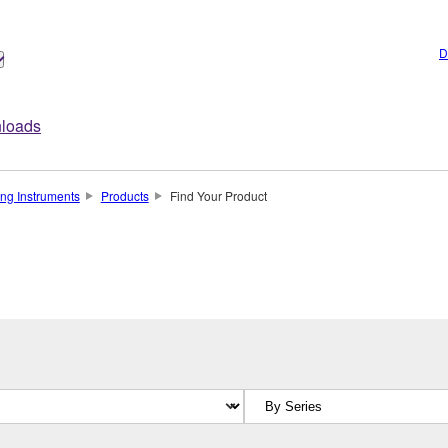
D
loads
ng Instruments
Products
Find Your Product