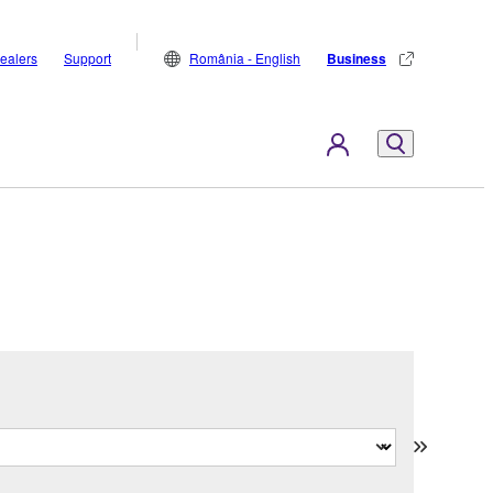
ealers
Support
România - English
Business