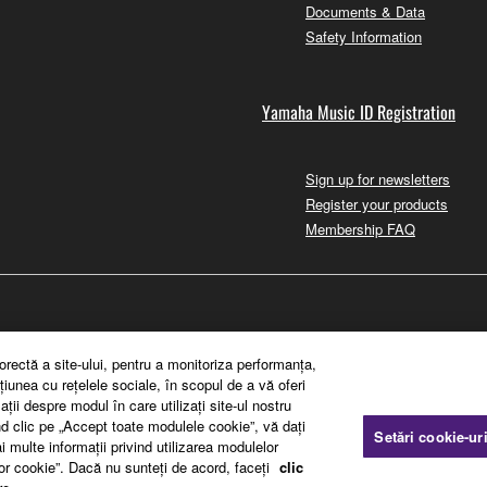
Documents & Data
Safety Information
Yamaha Music ID Registration
Sign up for newsletters
Register your products
Membership FAQ
orectă a site-ului, pentru a monitoriza performanţa,
ţiunea cu reţelele sociale, în scopul de a vă oferi
ii despre modul în care utilizaţi site-ul nostru
ând clic pe „Accept toate modulele cookie”, vă daţi
Setări cookie-ur
i multe informaţii privind utilizarea modulelor
lor cookie”. Dacă nu sunteţi de acord, faceţi
clic