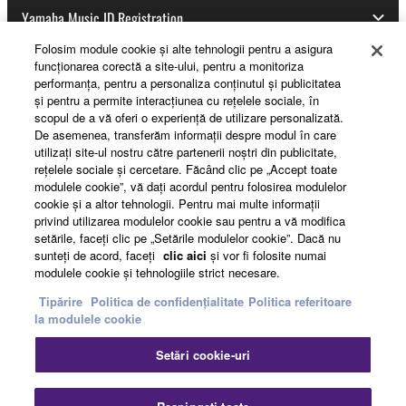
Yamaha Music ID Registration
Folosim module cookie şi alte tehnologii pentru a asigura
funcţionarea corectă a site-ului, pentru a monitoriza
performanţa, pentru a personaliza conţinutul şi publicitatea
About Yamaha
şi pentru a permite interacţiunea cu reţelele sociale, în
scopul de a vă oferi o experienţă de utilizare personalizată.
De asemenea, transferăm informaţii despre modul în care
utilizaţi site-ul nostru către partenerii noştri din publicitate,
România - English
reţelele sociale şi cercetare. Făcând clic pe „Accept toate
modulele cookie”, vă daţi acordul pentru folosirea modulelor
Business
cookie şi a altor tehnologii. Pentru mai multe informaţii
privind utilizarea modulelor cookie sau pentru a vă modifica
setările, faceţi clic pe „Setările modulelor cookie”. Dacă nu
sunteţi de acord, faceţi
clic aici
şi vor fi folosite numai
modulele cookie şi tehnologiile strict necesare.
Tipărire
Politica de confidențialitate
Politica referitoare
la modulele cookie
Setări cookie-uri
Contact
Termeni și Condiții
Politica de confidențialitate
Politica referitoare la modulele cookie
Tipărire