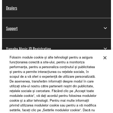
Dealers
Support
Yamaha Music ID Registration
Folosim module cookie şi alte tehnologii pentru a asigura
funcţionarea corectă a site-ului, pentru a monitoriza
performanţa, pentru a personaliza conţinutul şi publicitatea
About Yamaha
şi pentru a permite interacţiunea cu reţelele sociale, în
scopul de a vă oferi o experienţă de utilizare personalizată.
De asemenea, transferăm informaţii despre modul în care
utilizaţi site-ul nostru către partenerii noştri din publicitate,
România - English
reţelele sociale şi cercetare. Făcând clic pe „Accept toate
modulele cookie”, vă daţi acordul pentru folosirea modulelor
Business
cookie şi a altor tehnologii. Pentru mai multe informaţii
privind utilizarea modulelor cookie sau pentru a vă modifica
setările, faceţi clic pe „Setările modulelor cookie”. Dacă nu