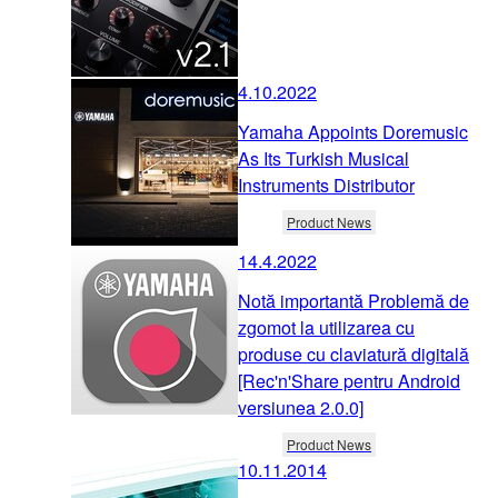
4.10.2022
Yamaha Appoints Doremusic
As Its Turkish Musical
Instruments Distributor
Product News
14.4.2022
Notă importantă Problemă de
zgomot la utilizarea cu
produse cu claviatură digitală
[Rec'n'Share pentru Android
versiunea 2.0.0]
Product News
10.11.2014