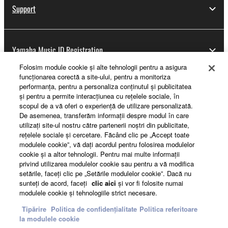
Support
Yamaha Music ID Registration
Folosim module cookie şi alte tehnologii pentru a asigura
funcţionarea corectă a site-ului, pentru a monitoriza
performanţa, pentru a personaliza conţinutul şi publicitatea
About Yamaha
şi pentru a permite interacţiunea cu reţelele sociale, în
scopul de a vă oferi o experienţă de utilizare personalizată.
De asemenea, transferăm informaţii despre modul în care
utilizaţi site-ul nostru către partenerii noştri din publicitate,
România - English
reţelele sociale şi cercetare. Făcând clic pe „Accept toate
modulele cookie”, vă daţi acordul pentru folosirea modulelor
Business
cookie şi a altor tehnologii. Pentru mai multe informaţii
privind utilizarea modulelor cookie sau pentru a vă modifica
setările, faceţi clic pe „Setările modulelor cookie”. Dacă nu
sunteţi de acord, faceţi
clic aici
şi vor fi folosite numai
modulele cookie şi tehnologiile strict necesare.
Tipărire
Politica de confidențialitate
Politica referitoare
la modulele cookie