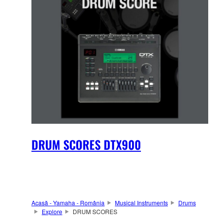
DRUM SCORES DTX900
Acasă - Yamaha - România
Musical Instruments
Drums
Explore
DRUM SCORES