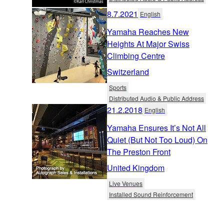
8.7.2021
English
Yamaha Reaches New
Heights At Major Swiss
Climbing Centre
Switzerland
Sports
Distributed Audio & Public Address
21.2.2018
English
Yamaha Ensures It’s Not All
Quiet (But Not Too Loud) On
The Preston Front
United Kingdom
Live Venues
Installed Sound Reinforcement